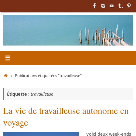
Passer
au
contenu
Accueil
Publications étiquetées "travailleuse"
Étiquette :
travailleuse
La vie de travailleuse autonome en
voyage
Voici deux week-ends