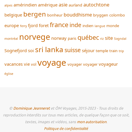
asie
autochtone
amérindien
amérique
aurland
alpes
bergen
bouddhisme
belgique
bonheur
bryggen
colombo
france
inde
europe
fjord
foret
indien
monde
ferry
langue
norvege
québec
site
norway
paris
montréal
riz
Sogndal
sri lanka
suisse
Sognefjord
soi
séjour
temple
train
trip
voyage
vacances
vie
voyageur
vol
voyager
voyager
église
©
Dominique Jeanneret
et ÔM Voyages, 2015-2023 - Tous droits de
reproduction interdits sur tous mes articles, de quelque façon que ce soit,
textes, images et vidéos, sans
mon autorisation
.
Politique de confidentialité