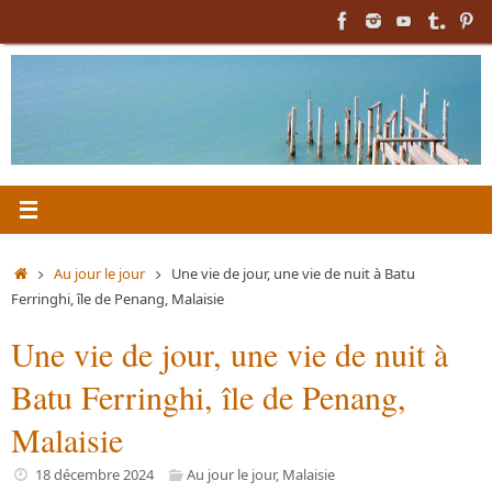
Passer
au
contenu
Accueil
Au jour le jour
Une vie de jour, une vie de nuit à Batu
Ferringhi, île de Penang, Malaisie
Une vie de jour, une vie de nuit à
Batu Ferringhi, île de Penang,
Malaisie
18 décembre 2024
Au jour le jour
,
Malaisie