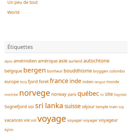
Un peu de tout
World
Étiquettes
asie
autochtone
amérindien
amérique
aurland
alpes
bergen
bouddhisme
belgique
bonheur
bryggen
colombo
france
inde
europe
fjord
foret
indien
monde
ferry
langue
norvege
québec
site
norway
paris
montréal
riz
Sogndal
sri lanka
suisse
Sognefjord
soi
séjour
temple
train
trip
voyage
vacances
vie
voyageur
vol
voyager
voyager
église