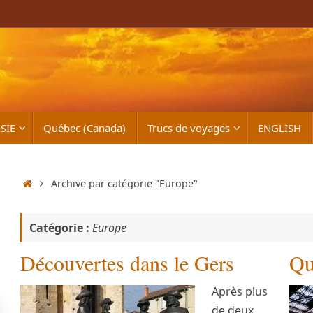
SIE
Québec (Canada)
Trucs de voyages
ENGLISH
Accueil
Archive par catégorie "Europe"
Catégorie :
Europe
Découvertes dans le Gers
Qu
Après plus
de deux