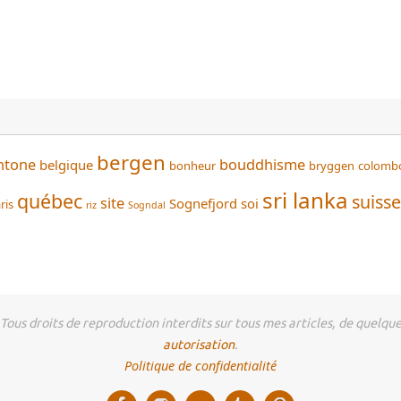
bergen
htone
bouddhisme
belgique
bonheur
bryggen
colomb
sri lanka
québec
suisse
site
Sognefjord
soi
ris
riz
Sogndal
us droits de reproduction interdits sur tous mes articles, de quelque 
autorisation
.
Politique de confidentialité