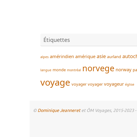
Étiquettes
asie
autoc
amérindien
amérique
aurland
alpes
norvege
norway
monde
pa
langue
montréal
voyage
voyageur
voyager
voyager
église
©
Dominique Jeanneret
et ÔM Voyages, 2015-2023 - To