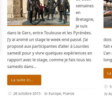
semaines
en
Bretagne,
je suis
dans le Gers, entre Toulouse et les Pyrénées.
J’y ai animé un stage le week-end passé. J’ai
dois
proposé aux participantes d’aller à Lourdes
fait
samedi pour y vivre quelques expériences en
L’an
rapport avec le stage, comme je fais tous les
long
samedis dans…
La
La suite ici…
5
26 octobre 2015
Europe
,
France
Au