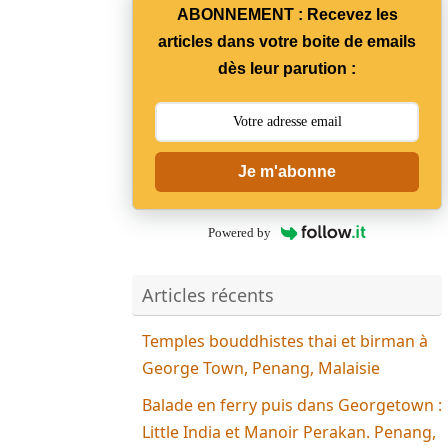
ABONNEMENT : Recevez les
articles dans votre boite de emails
dès leur parution :
Je m'abonne
Powered by
Articles récents
Temples bouddhistes thai et birman à
George Town, Penang, Malaisie
Balade en ferry puis dans Georgetown :
Little India et Manoir Perakan. Penang,