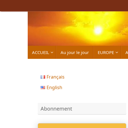
Passer
au
contenu
Passer
ACCUEIL
Au jour le jour
EUROPE
A
au
contenu
Français
English
Abonnement