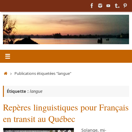
Passer
au
contenu
Accueil
Publications étiquetées "langue"
Étiquette :
langue
Repères linguistiques pour Français
en transit au Québec
Solange, mi-