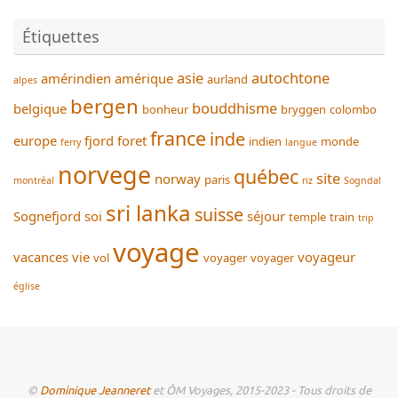
Étiquettes
asie
autochtone
amérindien
amérique
aurland
alpes
bergen
bouddhisme
belgique
bonheur
bryggen
colombo
france
inde
europe
fjord
foret
indien
monde
ferry
langue
norvege
québec
site
norway
paris
montréal
riz
Sogndal
sri lanka
suisse
Sognefjord
soi
séjour
temple
train
trip
voyage
vacances
vie
voyageur
vol
voyager
voyager
église
©
Dominique Jeanneret
et ÔM Voyages, 2015-2023 - Tous droits de