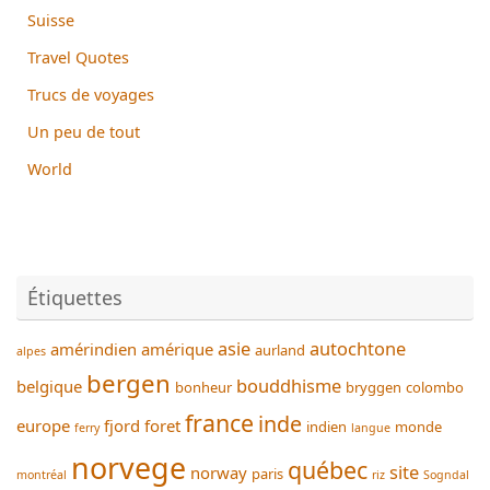
Suisse
Travel Quotes
Trucs de voyages
Un peu de tout
World
Étiquettes
asie
autochtone
amérindien
amérique
aurland
alpes
bergen
bouddhisme
belgique
bonheur
bryggen
colombo
france
inde
europe
fjord
foret
indien
monde
ferry
langue
norvege
québec
site
norway
paris
montréal
riz
Sogndal