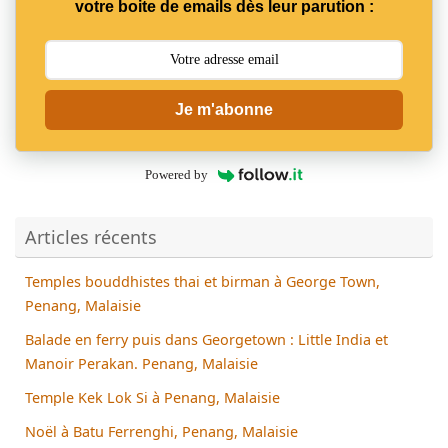
votre boite de emails dès leur parution :
Je m'abonne
Powered by
Articles récents
Temples bouddhistes thai et birman à George Town,
Penang, Malaisie
Balade en ferry puis dans Georgetown : Little India et
Manoir Perakan. Penang, Malaisie
Temple Kek Lok Si à Penang, Malaisie
Noël à Batu Ferrenghi, Penang, Malaisie