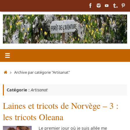
Passer
au
contenu
Accueil
Archive par catégorie "Artisanat"
Catégorie :
Artisanat
Laines et tricots de Norvège – 3 :
les tricots Oleana
Le premier jour où je suis allée me