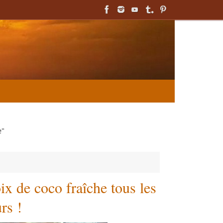
e"
ix de coco fraîche tous les
rs !