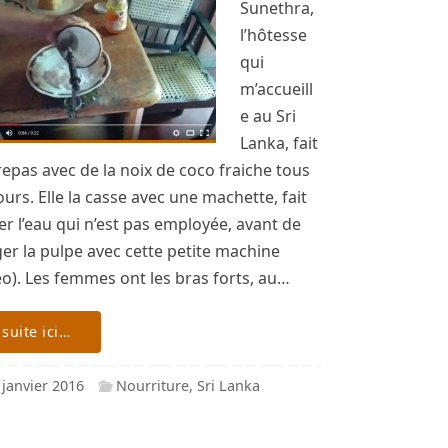
Sunethra,
l’hôtesse
qui
m’accueill
e au Sri
Lanka, fait
repas avec de la noix de coco fraiche tous
jours. Elle la casse avec une machette, fait
er l’eau qui n’est pas employée, avant de
er la pulpe avec cette petite machine
éo). Les femmes ont les bras forts, au…
 suite ici…
 janvier 2016
Nourriture
,
Sri Lanka