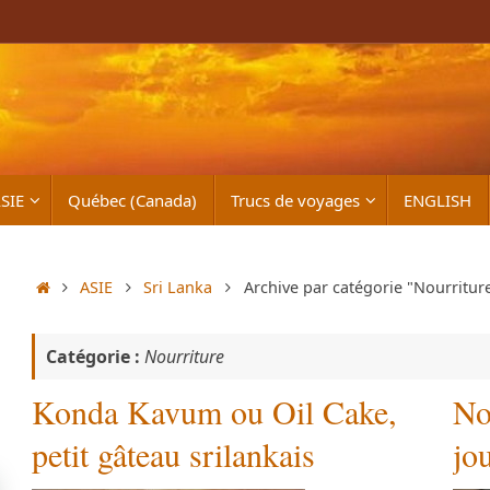
SIE
Québec (Canada)
Trucs de voyages
ENGLISH
Accueil
ASIE
Sri Lanka
Archive par catégorie "Nourritur
Catégorie :
Nourriture
Konda Kavum ou Oil Cake,
No
petit gâteau srilankais
jou