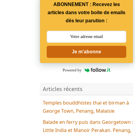
ABONNEMENT : Recevez les
articles dans votre boite de emails
dès leur parution :
Je m'abonne
Powered by
Articles récents
Temples bouddhistes thai et birman à
George Town, Penang, Malaisie
Balade en ferry puis dans Georgetown :
Little India et Manoir Perakan. Penang,