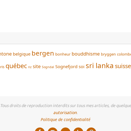
bergen
htone
bouddhisme
belgique
bonheur
bryggen
colomb
sri lanka
québec
suisse
site
Sognefjord
soi
ris
riz
Sogndal
us droits de reproduction interdits sur tous mes articles, de quelque 
autorisation
.
Politique de confidentialité