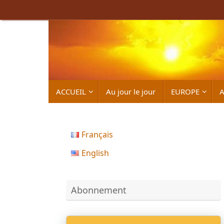
Passer
au
contenu
Passer
ACCUEIL
Au jour le jour
EUROPE
A
au
contenu
Français
English
Abonnement