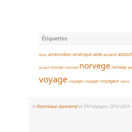
Étiquettes
asie
autoc
amérindien
amérique
aurland
alpes
norvege
norway
monde
pa
langue
montréal
voyage
voyageur
voyager
voyager
église
©
Dominique Jeanneret
et ÔM Voyages, 2015-2023 - To