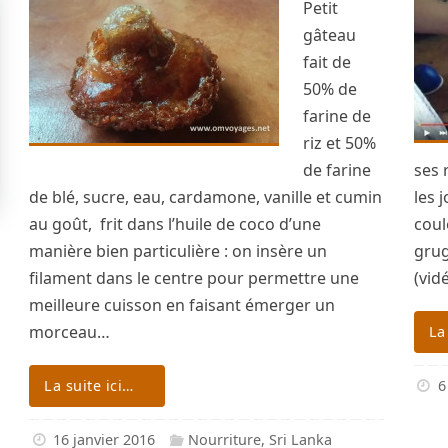
Petit
gâteau
fait de
50% de
farine de
riz et 50%
de farine
ses 
de blé, sucre, eau, cardamone, vanille et cumin
les 
au goût, frit dans l’huile de coco d’une
coul
manière bien particulière : on insère un
grug
filament dans le centre pour permettre une
(vid
meilleure cuisson en faisant émerger un
morceau…
La
La suite ici…
6
16 janvier 2016
Nourriture
,
Sri Lanka