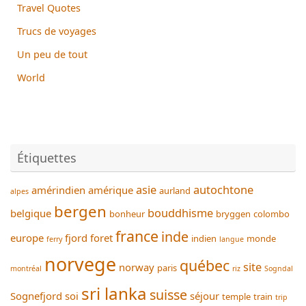
Travel Quotes
Trucs de voyages
Un peu de tout
World
Étiquettes
asie
autochtone
amérindien
amérique
aurland
alpes
bergen
bouddhisme
belgique
bonheur
bryggen
colombo
france
inde
europe
fjord
foret
indien
monde
ferry
langue
norvege
québec
site
norway
paris
montréal
riz
Sogndal
sri lanka
suisse
Sognefjord
soi
séjour
temple
train
trip