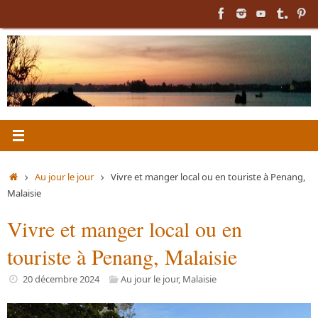
Passer
au
contenu
Accueil
Au jour le jour
Vivre et manger local ou en touriste à Penang,
Malaisie
Vivre et manger local ou en
touriste à Penang, Malaisie
20 décembre 2024
Au jour le jour
,
Malaisie