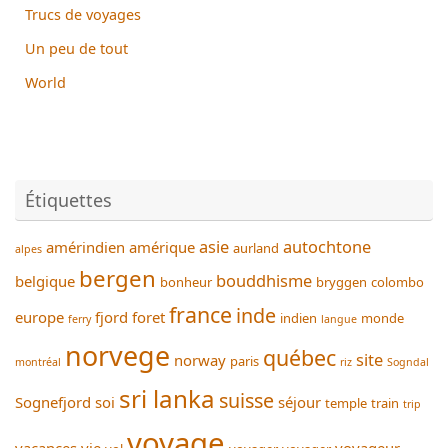
Trucs de voyages
Un peu de tout
World
Étiquettes
asie
autochtone
amérindien
amérique
aurland
alpes
bergen
bouddhisme
belgique
bonheur
bryggen
colombo
france
inde
europe
fjord
foret
indien
monde
ferry
langue
norvege
québec
site
norway
paris
montréal
riz
Sogndal
sri lanka
suisse
Sognefjord
soi
séjour
temple
train
trip
voyage
vacances
vie
voyageur