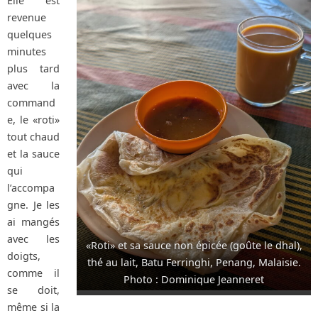
Elle est
revenue
quelques
minutes
plus tard
avec la
command
e, le «roti»
tout chaud
et la sauce
qui
l’accompa
gne. Je les
ai mangés
avec les
«Roti» et sa sauce non épicée (goûte le dhal),
doigts,
thé au lait, Batu Ferringhi, Penang, Malaisie.
comme il
Photo : Dominique Jeanneret
se doit,
même si la