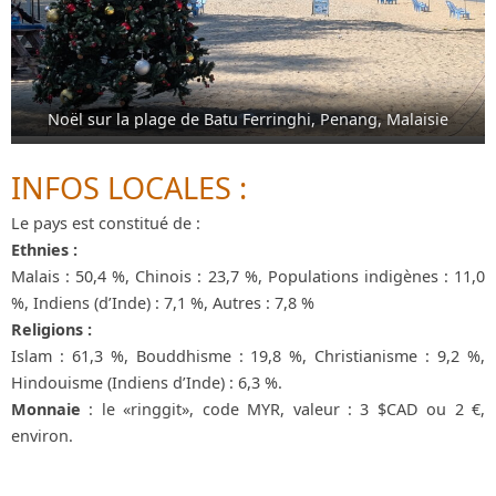
Noël sur la plage de Batu Ferringhi, Penang, Malaisie
INFOS LOCALES :
Le pays est constitué de :
Ethnies :
Malais : 50,4 %, Chinois : 23,7 %, Populations indigènes : 11,0
%, Indiens (d’Inde) : 7,1 %, Autres : 7,8 %
Religions :
Islam : 61,3 %, Bouddhisme : 19,8 %, Christianisme : 9,2 %,
Hindouisme (Indiens d’Inde) : 6,3 %.
Monnaie
: le «ringgit», code MYR, valeur : 3 $CAD ou 2 €,
environ.