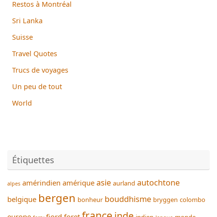
Restos à Montréal
Sri Lanka
Suisse
Travel Quotes
Trucs de voyages
Un peu de tout
World
Étiquettes
asie
autochtone
amérindien
amérique
aurland
alpes
bergen
bouddhisme
belgique
bonheur
bryggen
colombo
france
inde
europe
fjord
foret