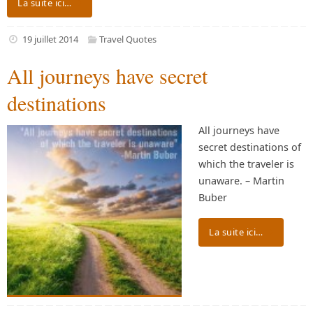
La suite ici…
19 juillet 2014
Travel Quotes
All journeys have secret
destinations
All journeys have
secret destinations of
which the traveler is
unaware. – Martin
Buber
La suite ici…