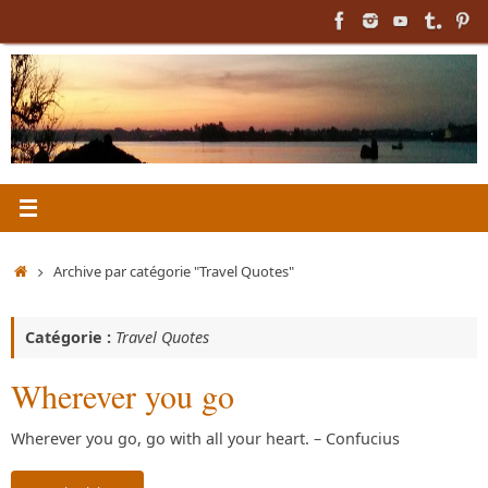
Passer
au
contenu
Accueil
Archive par catégorie "Travel Quotes"
Catégorie :
Travel Quotes
Wherever you go
Wherever you go, go with all your heart. – Confucius