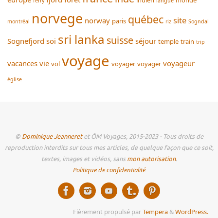
indien
monde
ferry
langue
norvege
québec
site
norway
paris
montréal
riz
Sogndal
sri lanka
suisse
Sognefjord
soi
séjour
temple
train
trip
voyage
vacances
vie
voyageur
vol
voyager
voyager
église
©
Dominique Jeanneret
et ÔM Voyages, 2015-2023 - Tous droits de
reproduction interdits sur tous mes articles, de quelque façon que ce soit,
textes, images et vidéos, sans
mon autorisation
.
Politique de confidentialité
Fièrement propulsé par
Tempera
&
WordPress.