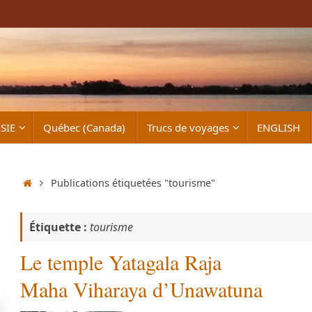
SIE
Québec (Canada)
Trucs de voyages
ENGLISH
Accueil
Publications étiquetées "tourisme"
Étiquette :
tourisme
Le temple Yatagala Raja
Maha Viharaya d’Unawatuna