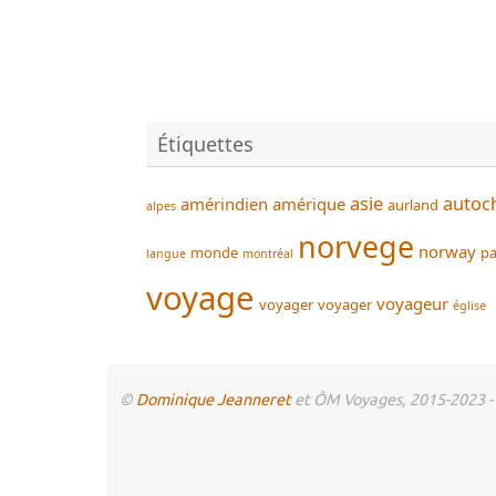
Étiquettes
asie
autoc
amérindien
amérique
aurland
alpes
norvege
norway
monde
pa
langue
montréal
voyage
voyageur
voyager
voyager
église
©
Dominique Jeanneret
et ÔM Voyages, 2015-2023 - To