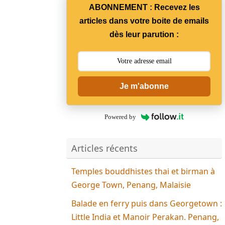
ABONNEMENT : Recevez les
articles dans votre boite de emails
dès leur parution :
Je m'abonne
Powered by
Articles récents
Temples bouddhistes thai et birman à
George Town, Penang, Malaisie
Balade en ferry puis dans Georgetown :
Little India et Manoir Perakan. Penang,