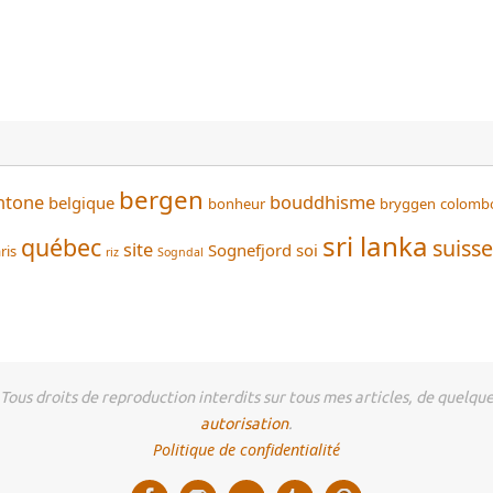
bergen
htone
bouddhisme
belgique
bonheur
bryggen
colomb
sri lanka
québec
suisse
site
Sognefjord
soi
ris
riz
Sogndal
us droits de reproduction interdits sur tous mes articles, de quelque 
autorisation
.
Politique de confidentialité