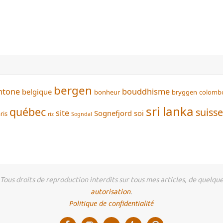
bergen
htone
bouddhisme
belgique
bonheur
bryggen
colomb
sri lanka
québec
suisse
site
Sognefjord
soi
ris
riz
Sogndal
us droits de reproduction interdits sur tous mes articles, de quelque 
autorisation
.
Politique de confidentialité