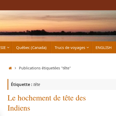
SIE
Québec (Canada)
Trucs de voyages
ENGLISH
Accueil
Publications étiquetées "tête"
Étiquette :
tête
Le hochement de tête des
Indiens