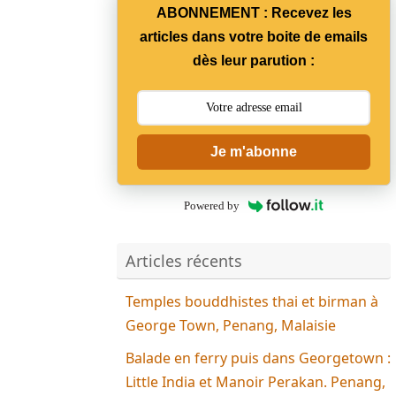
ABONNEMENT : Recevez les
articles dans votre boite de emails
dès leur parution :
Je m'abonne
Powered by
Articles récents
Temples bouddhistes thai et birman à
George Town, Penang, Malaisie
Balade en ferry puis dans Georgetown :
Little India et Manoir Perakan. Penang,