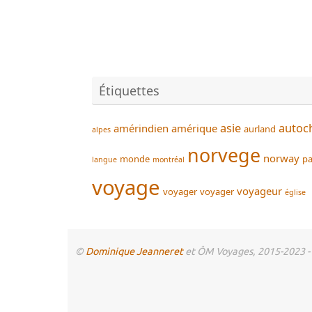
Étiquettes
asie
autoc
amérindien
amérique
aurland
alpes
norvege
norway
monde
pa
langue
montréal
voyage
voyageur
voyager
voyager
église
©
Dominique Jeanneret
et ÔM Voyages, 2015-2023 - To