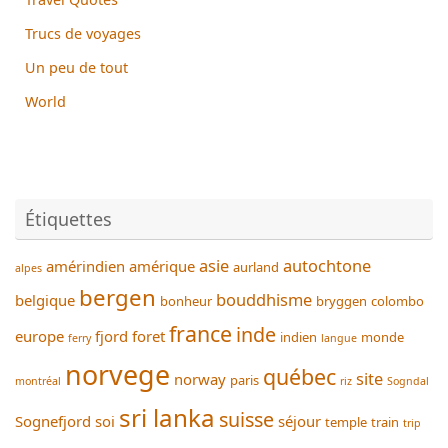
Trucs de voyages
Un peu de tout
World
Étiquettes
asie
autochtone
amérindien
amérique
aurland
alpes
bergen
bouddhisme
belgique
bonheur
bryggen
colombo
france
inde
europe
fjord
foret
indien
monde
ferry
langue
norvege
québec
site
norway
paris
montréal
riz
Sogndal
sri lanka
suisse
Sognefjord
soi
séjour
temple
train
trip