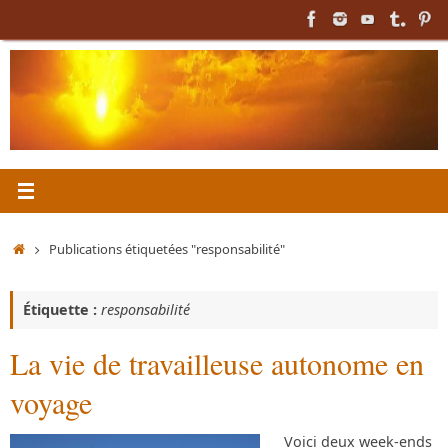
Passer
au
contenu
Accueil
Publications étiquetées "responsabilité"
Étiquette :
responsabilité
La vie de travailleuse autonome en
voyage
Voici deux week-ends