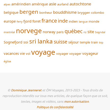
asie
autochtone
amérindien
amérique
aurland
alpes
bergen
bouddhisme
belgique
bonheur
bryggen
colombo
france
inde
europe
fjord
foret
indien
monde
ferry
langue
norvege
québec
site
norway
paris
montréal
riz
Sogndal
sri lanka
suisse
Sognefjord
soi
séjour
temple
train
trip
voyage
vacances
vie
voyageur
vol
voyager
voyager
église
©
Dominique Jeanneret
et ÔM Voyages, 2015-2023 - Tous droits de
reproduction interdits sur tous mes articles, de quelque façon que ce soit,
textes, images et vidéos, sans
mon autorisation
.
Politique de confidentialité