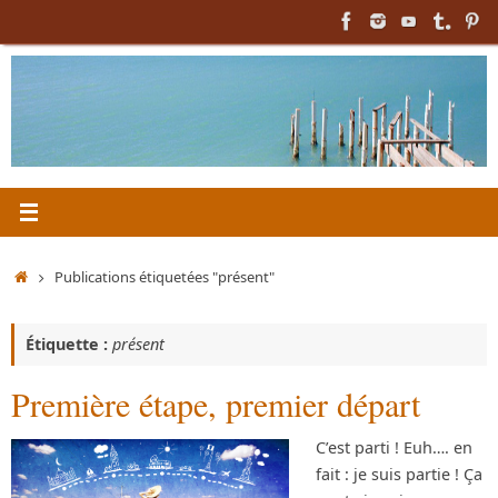
Passer
au
contenu
Accueil
Publications étiquetées "présent"
Étiquette :
présent
Première étape, premier départ
C’est parti ! Euh…. en
fait : je suis partie ! Ça