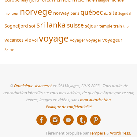
ferry
langue
norvege
québec
site
norway
paris
montréal
riz
Sogndal
sri lanka
suisse
Sognefjord
soi
séjour
temple
train
trip
voyage
vacances
vie
voyageur
vol
voyager
voyager
église
©
Dominique Jeanneret
et ÔM Voyages, 2015-2023 - Tous droits de
reproduction interdits sur tous mes articles, de quelque façon que ce soit,
textes, images et vidéos, sans
mon autorisation
.
Politique de confidentialité
Fièrement propulsé par
Tempera
&
WordPress.