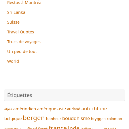
Restos à Montréal
Sri Lanka
Suisse
Travel Quotes
Trucs de voyages
Un peu de tout
World
Étiquettes
asie
autochtone
amérindien
amérique
aurland
alpes
bergen
bouddhisme
belgique
bonheur
bryggen
colombo
france
inde
europe
fjord
foret
indien
monde