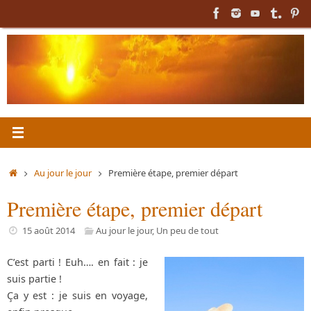
Passer
au
contenu
Accueil
Au jour le jour
Première étape, premier départ
Première étape, premier départ
15 août 2014
Au jour le jour
,
Un peu de tout
C’est parti ! Euh…. en fait : je
suis partie !
Ça y est : je suis en voyage,