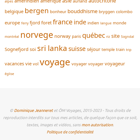
asie
autochtone
amérindien
amérique
aurland
alpes
bergen
bouddhisme
belgique
bonheur
bryggen
colombo
france
inde
europe
fjord
foret
indien
monde
ferry
langue
norvege
québec
site
norway
paris
montréal
riz
Sogndal
sri lanka
suisse
Sognefjord
soi
séjour
temple
train
trip
voyage
vacances
vie
voyageur
vol
voyager
voyager
église
©
Dominique Jeanneret
et ÔM Voyages, 2015-2023 - Tous droits de
reproduction interdits sur tous mes articles, de quelque façon que ce soit,
textes, images et vidéos, sans
mon autorisation
.
Politique de confidentialité