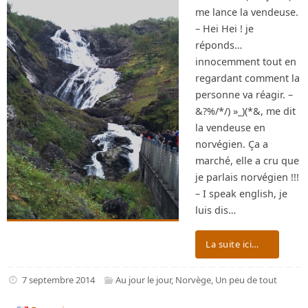
me lance la vendeuse.
– Hei Hei ! je
réponds…
innocemment tout en
regardant comment la
personne va réagir. –
&?%/*/) »_)(*&, me dit
la vendeuse en
norvégien. Ça a
marché, elle a cru que
je parlais norvégien !!!
– I speak english, je
luis dis…
La suite ici…
7 septembre 2014
Au jour le jour
,
Norvège
,
Un peu de tout