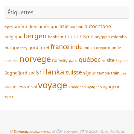
Étiquettes
asie
autochtone
amérindien
amérique
aurland
alpes
bergen
bouddhisme
belgique
bonheur
bryggen
colombo
france
inde
europe
fjord
foret
indien
monde
ferry
langue
norvege
québec
site
norway
paris
montréal
riz
Sogndal
sri lanka
suisse
Sognefjord
soi
séjour
temple
train
trip
voyage
vacances
vie
voyageur
vol
voyager
voyager
église
©
Dominique Jeanneret
et ÔM Voyages, 2015-2023 - Tous droits de