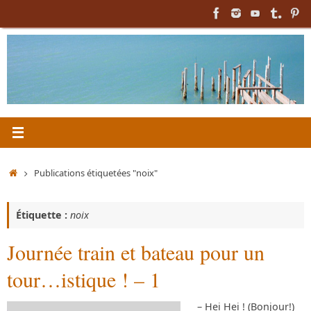
Passer
au
contenu
Accueil
Publications étiquetées "noix"
Étiquette :
noix
Journée train et bateau pour un
tour…istique ! – 1
– Hei Hei ! (Bonjour!)