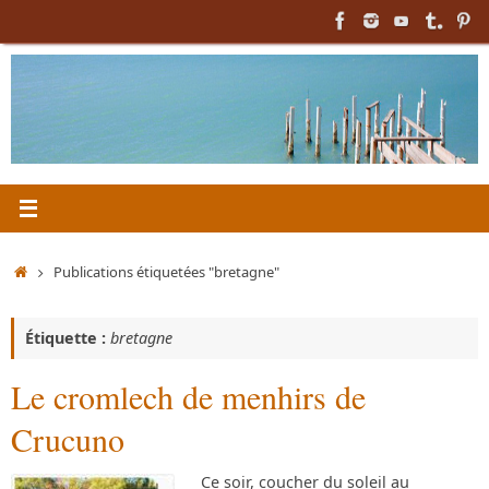
Passer
au
contenu
Accueil
Publications étiquetées "bretagne"
Étiquette :
bretagne
Le cromlech de menhirs de
Crucuno
Ce soir, coucher du soleil au