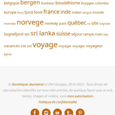
bergen
bouddhisme
belgique
bonheur
bryggen
colombo
france
inde
europe
fjord
foret
indien
monde
ferry
langue
norvege
québec
site
norway
paris
montréal
riz
Sogndal
sri lanka
suisse
Sognefjord
soi
séjour
temple
train
trip
voyage
vacances
vie
voyageur
vol
voyager
voyager
église
©
Dominique Jeanneret
et ÔM Voyages, 2015-2023 - Tous droits de
reproduction interdits sur tous mes articles, de quelque façon que ce soit,
textes, images et vidéos, sans
mon autorisation
.
Politique de confidentialité