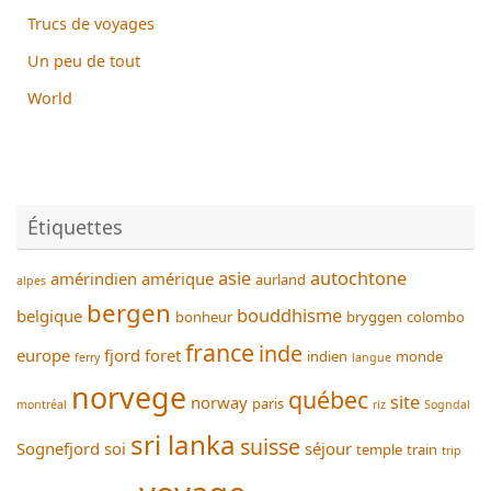
Trucs de voyages
Un peu de tout
World
Étiquettes
asie
autochtone
amérindien
amérique
aurland
alpes
bergen
bouddhisme
belgique
bonheur
bryggen
colombo
france
inde
europe
fjord
foret
indien
monde
ferry
langue
norvege
québec
site
norway
paris
montréal
riz
Sogndal
sri lanka
suisse
Sognefjord
soi
séjour
temple
train
trip