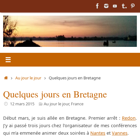
Passer
au
contenu
Accueil
Au jour le jour
Quelques jours en Bretagne
Quelques jours en Bretagne
12 mars 2015
Au jour le jour
,
France
Début mars, je suis allée en Bretagne. Premier arrêt :
Redon
.
J’y ai passé trois jours chez l’organisateur de mes conférences
qui m’a emmenée animer deux soirées à
Nantes
et
Vannes
.