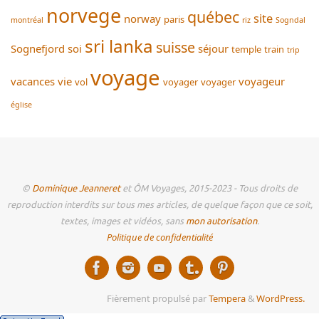
norvege
québec
site
norway
paris
montréal
riz
Sogndal
sri lanka
suisse
Sognefjord
soi
séjour
temple
train
trip
voyage
vacances
vie
voyageur
vol
voyager
voyager
église
©
Dominique Jeanneret
et ÔM Voyages, 2015-2023 - Tous droits de
reproduction interdits sur tous mes articles, de quelque façon que ce soit,
textes, images et vidéos, sans
mon autorisation
.
Politique de confidentialité
Fièrement propulsé par
Tempera
&
WordPress.