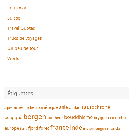
Sri Lanka
Suisse
Travel Quotes
Trucs de voyages
Un peu de tout
World
Étiquettes
asie
autochtone
amérindien
amérique
aurland
alpes
bergen
bouddhisme
belgique
bonheur
bryggen
colombo
france
inde
europe
fjord
foret
indien
monde
ferry
langue