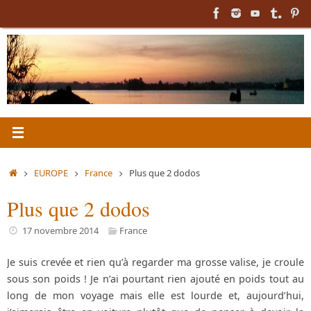
Passer
au
contenu
Accueil
EUROPE
France
Plus que 2 dodos
Plus que 2 dodos
17 novembre 2014
France
Je suis crevée et rien qu’à regarder ma grosse valise, je croule
sous son poids ! Je n’ai pourtant rien ajouté en poids tout au
long de mon voyage mais elle est lourde et, aujourd’hui,