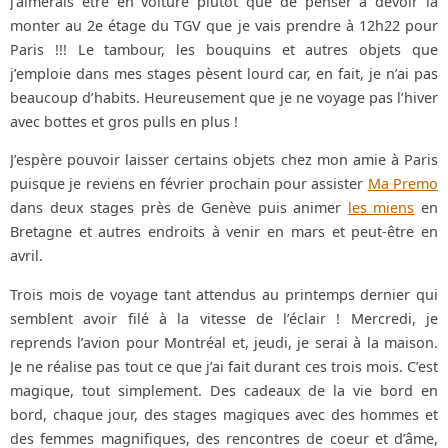
j’aimerais être en voiture plutôt que de penser à devoir la
monter au 2e étage du TGV que je vais prendre à 12h22 pour
Paris !!! Le tambour, les bouquins et autres objets que
j’emploie dans mes stages pèsent lourd car, en fait, je n’ai pas
beaucoup d’habits. Heureusement que je ne voyage pas l’hiver
avec bottes et gros pulls en plus !
J’espère pouvoir laisser certains objets chez mon amie à Paris
puisque je reviens en février prochain pour assister
Ma Premo
dans deux stages près de Genève puis animer
les miens
en
Bretagne et autres endroits à venir en mars et peut-être en
avril.
Trois mois de voyage tant attendus au printemps dernier qui
semblent avoir filé à la vitesse de l’éclair ! Mercredi, je
reprends l’avion pour Montréal et, jeudi, je serai à la maison.
Je ne réalise pas tout ce que j’ai fait durant ces trois mois. C’est
magique, tout simplement. Des cadeaux de la vie bord en
bord, chaque jour, des stages magiques avec des hommes et
des femmes magnifiques, des rencontres de coeur et d’âme,