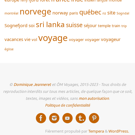
ferry
langue
norvege
québec
site
norway
paris
montréal
riz
Sogndal
sri lanka
suisse
Sognefjord
soi
séjour
temple
train
trip
voyage
vacances
vie
voyageur
vol
voyager
voyager
église
©
Dominique Jeanneret
et ÔM Voyages, 2015-2023 - Tous droits de
reproduction interdits sur tous mes articles, de quelque façon que ce soit,
textes, images et vidéos, sans
mon autorisation
.
Politique de confidentialité
Fièrement propulsé par
Tempera
&
WordPress.