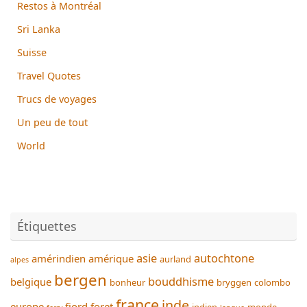
Restos à Montréal
Sri Lanka
Suisse
Travel Quotes
Trucs de voyages
Un peu de tout
World
Étiquettes
asie
autochtone
amérindien
amérique
aurland
alpes
bergen
bouddhisme
belgique
bonheur
bryggen
colombo
france
inde
europe
fjord
foret
indien
monde