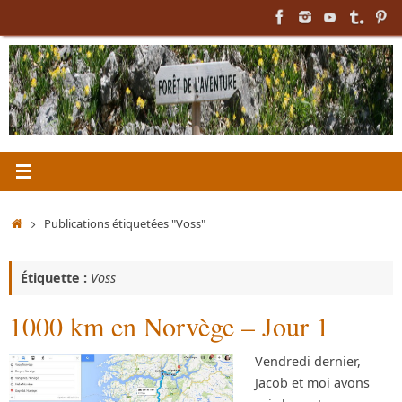
Passer
au
contenu
Accueil
Publications étiquetées "Voss"
Étiquette :
Voss
1000 km en Norvège – Jour 1
Vendredi dernier,
Jacob et moi avons