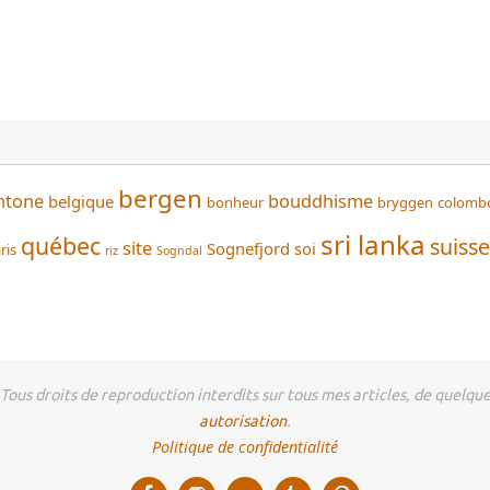
bergen
htone
bouddhisme
belgique
bonheur
bryggen
colomb
sri lanka
québec
suisse
site
Sognefjord
soi
ris
riz
Sogndal
us droits de reproduction interdits sur tous mes articles, de quelque 
autorisation
.
Politique de confidentialité