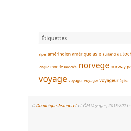
Étiquettes
asie
autoc
amérindien
amérique
aurland
alpes
norvege
norway
monde
pa
langue
montréal
voyage
voyageur
voyager
voyager
église
©
Dominique Jeanneret
et ÔM Voyages, 2015-2023 - To