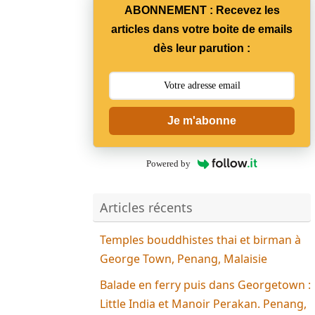
ABONNEMENT : Recevez les
articles dans votre boite de emails
dès leur parution :
Je m'abonne
Powered by
Articles récents
Temples bouddhistes thai et birman à
George Town, Penang, Malaisie
Balade en ferry puis dans Georgetown :
Little India et Manoir Perakan. Penang,