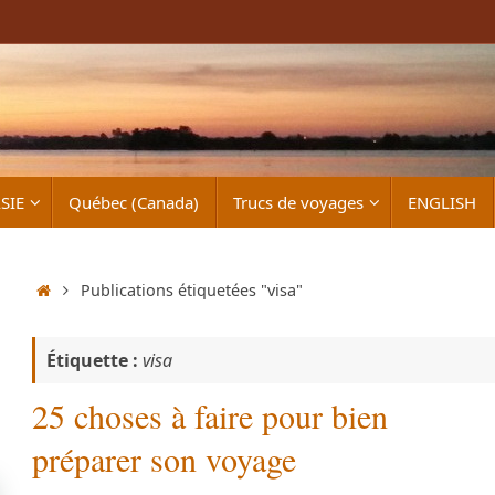
SIE
Québec (Canada)
Trucs de voyages
ENGLISH
Accueil
Publications étiquetées "visa"
Étiquette :
visa
25 choses à faire pour bien
préparer son voyage