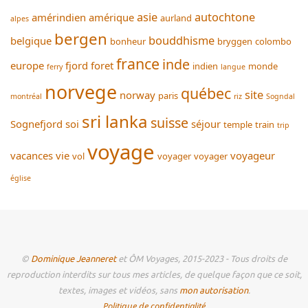
asie
autochtone
amérindien
amérique
aurland
alpes
bergen
bouddhisme
belgique
bonheur
bryggen
colombo
france
inde
europe
fjord
foret
indien
monde
ferry
langue
norvege
québec
site
norway
paris
montréal
riz
Sogndal
sri lanka
suisse
Sognefjord
soi
séjour
temple
train
trip
voyage
vacances
vie
voyageur
vol
voyager
voyager
église
©
Dominique Jeanneret
et ÔM Voyages, 2015-2023 - Tous droits de
reproduction interdits sur tous mes articles, de quelque façon que ce soit,
textes, images et vidéos, sans
mon autorisation
.
Politique de confidentialité