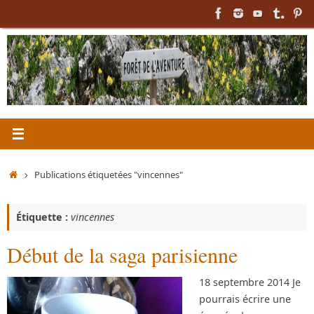
Passer
au
contenu
Accueil
Publications étiquetées "vincennes"
Étiquette :
vincennes
Début de la saga parisienne
18 septembre 2014 Je
pourrais écrire une