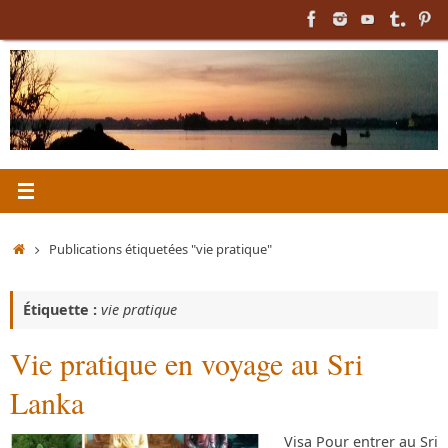
Passer
au
contenu
Accueil
Publications étiquetées "vie pratique"
Étiquette :
vie pratique
Vie pratique en voyage au Sri
Lanka
Visa Pour entrer au Sri