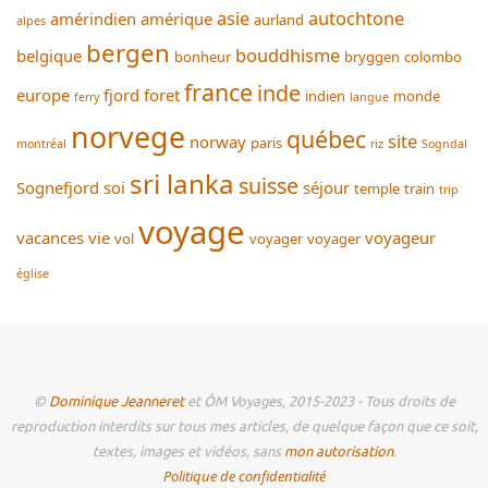
asie
autochtone
amérindien
amérique
aurland
alpes
bergen
bouddhisme
belgique
bonheur
bryggen
colombo
france
inde
europe
fjord
foret
indien
monde
ferry
langue
norvege
québec
site
norway
paris
montréal
riz
Sogndal
sri lanka
suisse
Sognefjord
soi
séjour
temple
train
trip
voyage
vacances
vie
voyageur
vol
voyager
voyager
église
©
Dominique Jeanneret
et ÔM Voyages, 2015-2023 - Tous droits de
reproduction interdits sur tous mes articles, de quelque façon que ce soit,
textes, images et vidéos, sans
mon autorisation
.
Politique de confidentialité