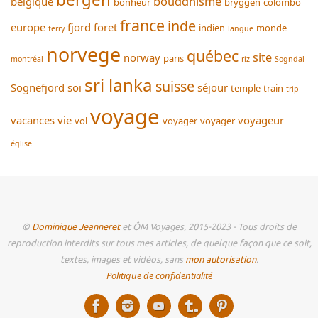
bouddhisme
belgique
bonheur
bryggen
colombo
france
inde
europe
fjord
foret
indien
monde
ferry
langue
norvege
québec
site
norway
paris
montréal
riz
Sogndal
sri lanka
suisse
Sognefjord
soi
séjour
temple
train
trip
voyage
vacances
vie
voyageur
vol
voyager
voyager
église
©
Dominique Jeanneret
et ÔM Voyages, 2015-2023 - Tous droits de
reproduction interdits sur tous mes articles, de quelque façon que ce soit,
textes, images et vidéos, sans
mon autorisation
.
Politique de confidentialité