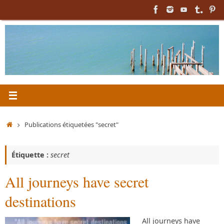
Passer
au
contenu
Accueil
Publications étiquetées "secret"
Étiquette :
secret
All journeys have secret
destinations
All journeys have