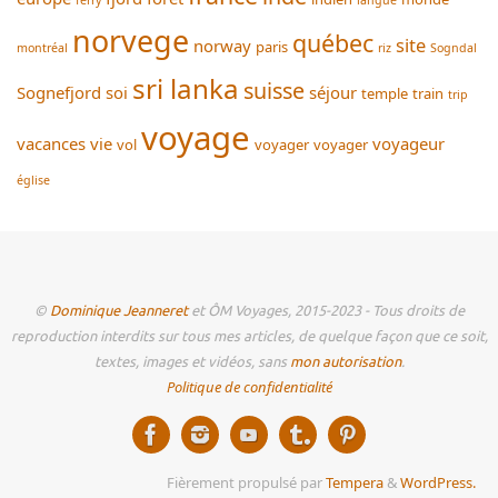
ferry
langue
norvege
québec
site
norway
paris
montréal
riz
Sogndal
sri lanka
suisse
Sognefjord
soi
séjour
temple
train
trip
voyage
vacances
vie
voyageur
vol
voyager
voyager
église
©
Dominique Jeanneret
et ÔM Voyages, 2015-2023 - Tous droits de
reproduction interdits sur tous mes articles, de quelque façon que ce soit,
textes, images et vidéos, sans
mon autorisation
.
Politique de confidentialité
Fièrement propulsé par
Tempera
&
WordPress.