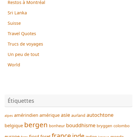
Restos à Montréal
Sri Lanka
Suisse
Travel Quotes
Trucs de voyages
Un peu de tout
World
Étiquettes
asie
autochtone
amérindien
amérique
aurland
alpes
bergen
bouddhisme
belgique
bonheur
bryggen
colombo
france
inde
europe
fjord
foret
indien
monde