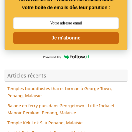
votre boite de emails dès leur parution :
Je m'abonne
Powered by
Articles récents
Temples bouddhistes thai et birman à George Town,
Penang, Malaisie
Balade en ferry puis dans Georgetown : Little India et
Manoir Perakan. Penang, Malaisie
Temple Kek Lok Si à Penang, Malaisie