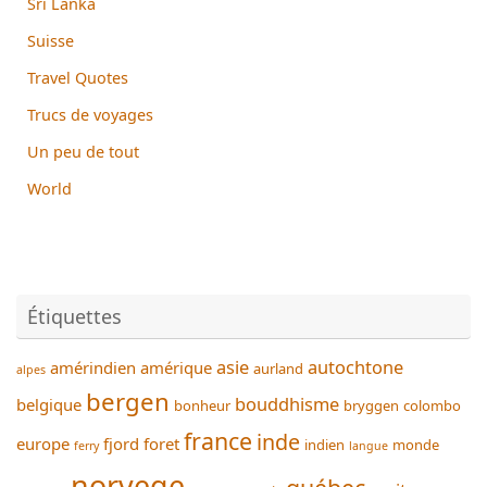
Sri Lanka
Suisse
Travel Quotes
Trucs de voyages
Un peu de tout
World
Étiquettes
asie
autochtone
amérindien
amérique
aurland
alpes
bergen
bouddhisme
belgique
bonheur
bryggen
colombo
france
inde
europe
fjord
foret
indien
monde
ferry
langue
norvege