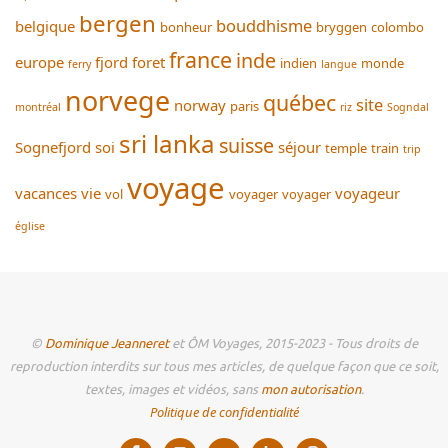
bergen
bouddhisme
belgique
bonheur
bryggen
colombo
france
inde
europe
fjord
foret
indien
monde
ferry
langue
norvege
québec
site
norway
paris
montréal
riz
Sogndal
sri lanka
suisse
Sognefjord
soi
séjour
temple
train
trip
voyage
vacances
vie
voyageur
vol
voyager
voyager
église
©
Dominique Jeanneret
et ÔM Voyages, 2015-2023 - Tous droits de
reproduction interdits sur tous mes articles, de quelque façon que ce soit,
textes, images et vidéos, sans
mon autorisation
.
Politique de confidentialité