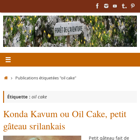
Passer
au
contenu
Accueil
Publications étiquetées "oil cake"
Étiquette :
oil cake
Konda Kavum ou Oil Cake, petit
gâteau srilankais
Petit gâteau fait de