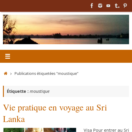
Passer
au
contenu
Accueil
Publications étiquetées "moustique"
Étiquette :
moustique
Vie pratique en voyage au Sri
Lanka
Visa Pour entrer au Sri