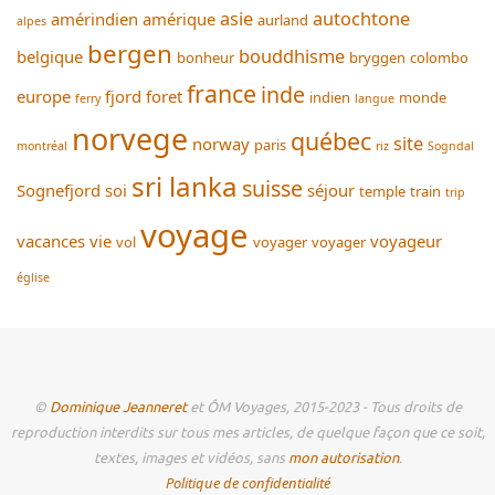
asie
autochtone
amérindien
amérique
aurland
alpes
bergen
bouddhisme
belgique
bonheur
bryggen
colombo
france
inde
europe
fjord
foret
indien
monde
ferry
langue
norvege
québec
site
norway
paris
montréal
riz
Sogndal
sri lanka
suisse
Sognefjord
soi
séjour
temple
train
trip
voyage
vacances
vie
voyageur
vol
voyager
voyager
église
©
Dominique Jeanneret
et ÔM Voyages, 2015-2023 - Tous droits de
reproduction interdits sur tous mes articles, de quelque façon que ce soit,
textes, images et vidéos, sans
mon autorisation
.
Politique de confidentialité