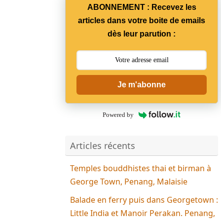
ABONNEMENT : Recevez les
articles dans votre boite de emails
dès leur parution :
Je m'abonne
Powered by
Articles récents
Temples bouddhistes thai et birman à
George Town, Penang, Malaisie
Balade en ferry puis dans Georgetown :
Little India et Manoir Perakan. Penang,