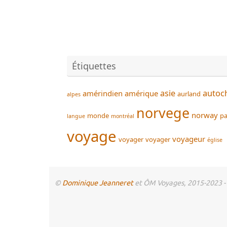
Étiquettes
asie
autoc
amérindien
amérique
aurland
alpes
norvege
norway
monde
pa
langue
montréal
voyage
voyageur
voyager
voyager
église
©
Dominique Jeanneret
et ÔM Voyages, 2015-2023 - To