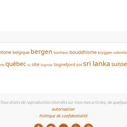
bergen
htone
bouddhisme
belgique
bonheur
bryggen
colomb
sri lanka
québec
suisse
site
Sognefjord
soi
ris
riz
Sogndal
us droits de reproduction interdits sur tous mes articles, de quelque 
autorisation
.
Politique de confidentialité