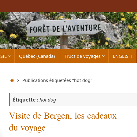
SIE
Québec (Canada)
Trucs de voyages
ENGLISH
Accueil
Publications étiquetées "hot dog"
Étiquette :
hot dog
Visite de Bergen, les cadeaux
du voyage