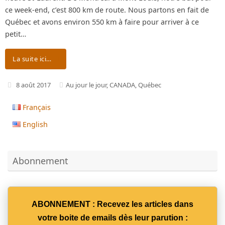
ce week-end, c’est 800 km de route. Nous partons en fait de
Québec et avons environ 550 km à faire pour arriver à ce
petit…
La suite ici…
8 août 2017
Au jour le jour
,
CANADA
,
Québec
Français
English
Abonnement
ABONNEMENT : Recevez les articles dans
votre boite de emails dès leur parution :