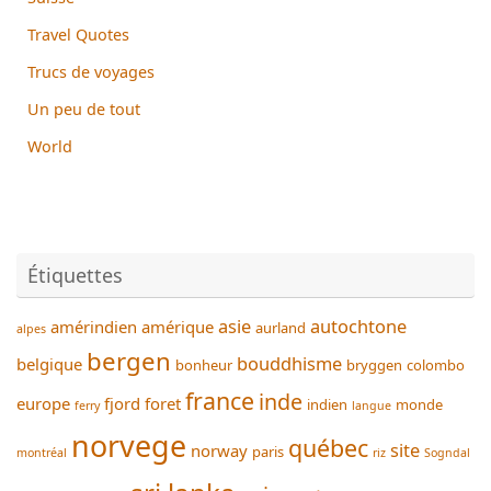
Travel Quotes
Trucs de voyages
Un peu de tout
World
Étiquettes
asie
autochtone
amérindien
amérique
aurland
alpes
bergen
bouddhisme
belgique
bonheur
bryggen
colombo
france
inde
europe
fjord
foret
indien
monde
ferry
langue
norvege
québec
site
norway
paris
montréal
riz
Sogndal