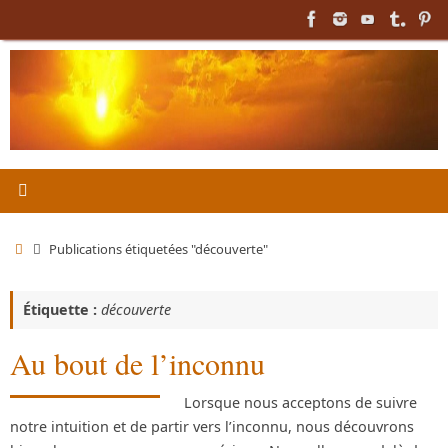
Passer
au
contenu
Accueil
Publications étiquetées "découverte"
Étiquette :
découverte
Au bout de l’inconnu
Lorsque nous acceptons de suivre
notre intuition et de partir vers l’inconnu, nous découvrons