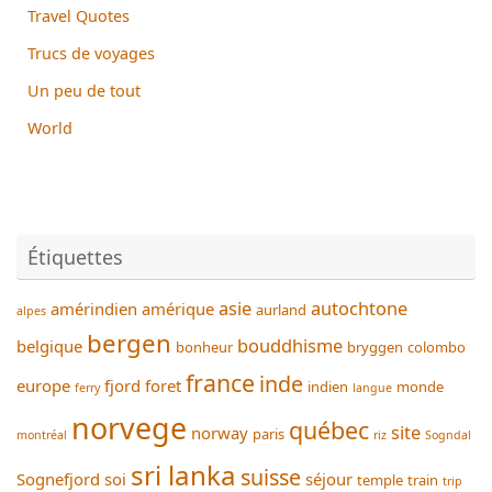
Travel Quotes
Trucs de voyages
Un peu de tout
World
Étiquettes
asie
autochtone
amérindien
amérique
aurland
alpes
bergen
bouddhisme
belgique
bonheur
bryggen
colombo
france
inde
europe
fjord
foret
indien
monde
ferry
langue
norvege
québec
site
norway
paris
montréal
riz
Sogndal
sri lanka
suisse
Sognefjord
soi
séjour
temple
train
trip