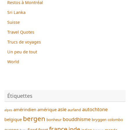
Restos à Montréal
Sri Lanka
Suisse
Travel Quotes
Trucs de voyages
Un peu de tout
World
Étiquettes
asie
autochtone
amérindien
amérique
aurland
alpes
bergen
bouddhisme
belgique
bonheur
bryggen
colombo
france
inde
europe
fjord
foret
indien
monde