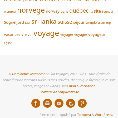
ferry
langue
norvege
québec
site
norway
paris
montréal
riz
Sogndal
sri lanka
suisse
Sognefjord
soi
séjour
temple
train
trip
voyage
vacances
vie
voyageur
vol
voyager
voyager
église
©
Dominique Jeanneret
et ÔM Voyages, 2015-2023 - Tous droits de
reproduction interdits sur tous mes articles, de quelque façon que ce soit,
textes, images et vidéos, sans
mon autorisation
.
Politique de confidentialité
Fièrement propulsé par
Tempera
&
WordPress.