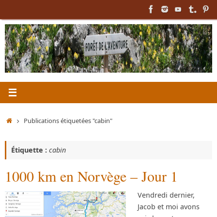
Passer
au
contenu
Accueil
Publications étiquetées "cabin"
Étiquette :
cabin
1000 km en Norvège – Jour 1
Vendredi dernier,
Jacob et moi avons