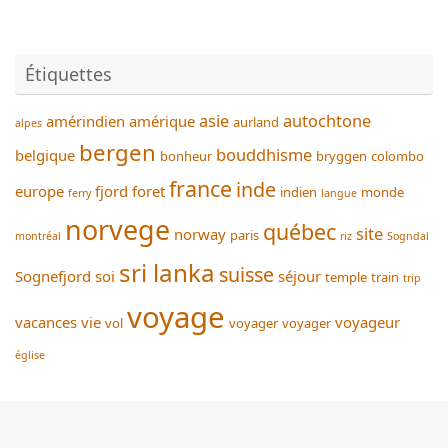
Étiquettes
asie
autochtone
amérindien
amérique
aurland
alpes
bergen
bouddhisme
belgique
bonheur
bryggen
colombo
france
inde
europe
fjord
foret
indien
monde
ferry
langue
norvege
québec
site
norway
paris
montréal
riz
Sogndal
sri lanka
suisse
Sognefjord
soi
séjour
temple
train
trip
voyage
vacances
vie
voyageur
vol
voyager
voyager
église