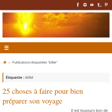
Passer
au
contenu
Accueil
Publications étiquetées "billet"
Étiquette :
billet
25 choses à faire pour bien
préparer son voyage
Il est toujours bon de