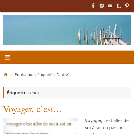
Passer
au
contenu
Accueil
Publications étiquetées "autre"
Étiquette :
autre
Voyager, c’est…
Voyager, c’est aller de
soi à soi en passant