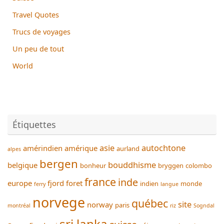
Travel Quotes
Trucs de voyages
Un peu de tout
World
Étiquettes
asie
autochtone
amérindien
amérique
aurland
alpes
bergen
bouddhisme
belgique
bonheur
bryggen
colombo
france
inde
europe
fjord
foret
indien
monde
ferry
langue
norvege
québec
site
norway
paris
montréal
riz
Sogndal
sri lanka