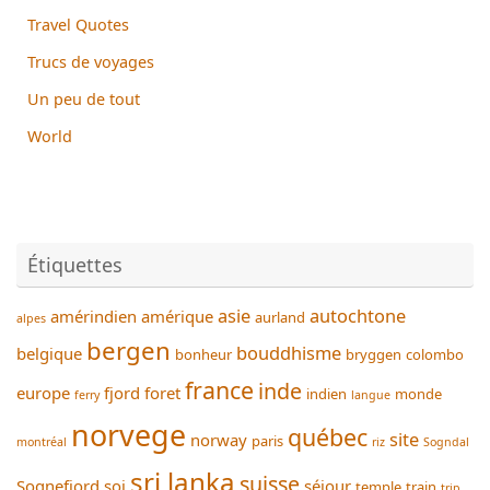
Travel Quotes
Trucs de voyages
Un peu de tout
World
Étiquettes
asie
autochtone
amérindien
amérique
aurland
alpes
bergen
bouddhisme
belgique
bonheur
bryggen
colombo
france
inde
europe
fjord
foret
indien
monde
ferry
langue
norvege
québec
site
norway
paris
montréal
riz
Sogndal
sri lanka
suisse
Sognefjord
soi
séjour
temple
train
trip