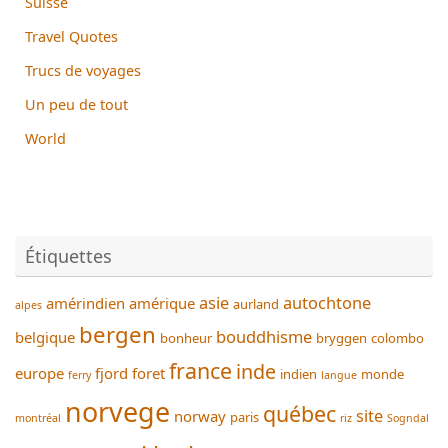
Suisse
Travel Quotes
Trucs de voyages
Un peu de tout
World
Étiquettes
asie
autochtone
amérindien
amérique
aurland
alpes
bergen
bouddhisme
belgique
bonheur
bryggen
colombo
france
inde
europe
fjord
foret
indien
monde
ferry
langue
norvege
québec
site
norway
paris
montréal
riz
Sogndal