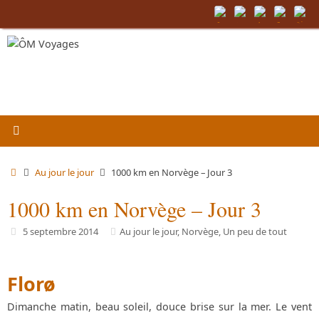
Passer
au
contenu
Accueil
Au jour le jour
1000 km en Norvège – Jour 3
1000 km en Norvège – Jour 3
5 septembre 2014
Au jour le jour
,
Norvège
,
Un peu de tout
Florø
Dimanche matin, beau soleil, douce brise sur la mer. Le vent