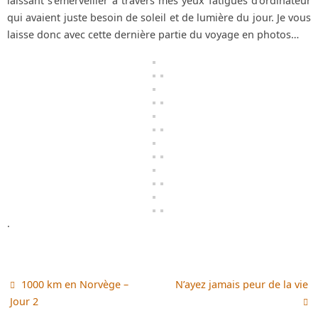
laissant s’émerveiller à travers mes yeux fatigués d’ordinateur
qui avaient juste besoin de soleil et de lumière du jour. Je vous
laisse donc avec cette dernière partie du voyage en photos…
.
1000 km en Norvège –
N’ayez jamais peur de la vie
Jour 2