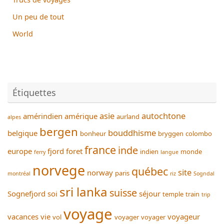
Un peu de tout
World
Étiquettes
asie
autochtone
amérindien
amérique
aurland
alpes
bergen
bouddhisme
belgique
bonheur
bryggen
colombo
france
inde
europe
fjord
foret
indien
monde
ferry
langue
norvege
québec
site
norway
paris
montréal
riz
Sogndal
sri lanka
suisse
Sognefjord
soi
séjour
temple
train
trip
voyage
vacances
vie
voyageur
vol
voyager
voyager