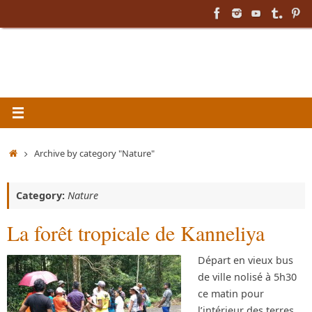
Skip
to
content
Home
Archive by category "Nature"
Category:
Nature
La forêt tropicale de Kanneliya
Départ en vieux bus
de ville nolisé à 5h30
ce matin pour
l’intérieur des terres,