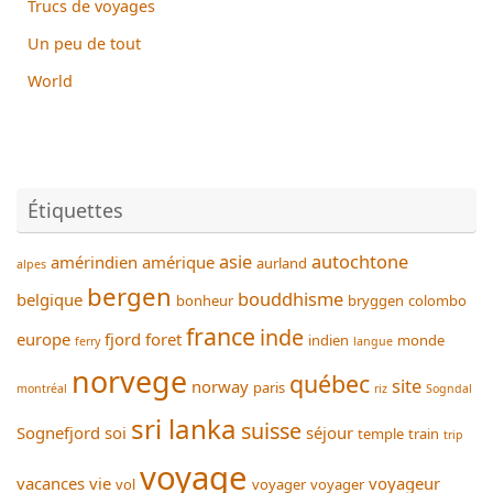
Trucs de voyages
Un peu de tout
World
Étiquettes
asie
autochtone
amérindien
amérique
aurland
alpes
bergen
bouddhisme
belgique
bonheur
bryggen
colombo
france
inde
europe
fjord
foret
indien
monde
ferry
langue
norvege
québec
site
norway
paris
montréal
riz
Sogndal
sri lanka
suisse
Sognefjord
soi
séjour
temple
train
trip
voyage
vacances
vie
voyageur
vol
voyager
voyager