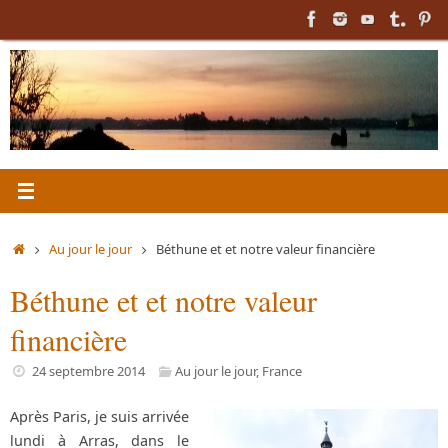
Passer
au
contenu
Accueil
Au jour le jour
Béthune et et notre valeur financière
Béthune et et notre valeur
financière
24 septembre 2014
Au jour le jour
,
France
Après Paris, je suis arrivée
lundi à Arras, dans le